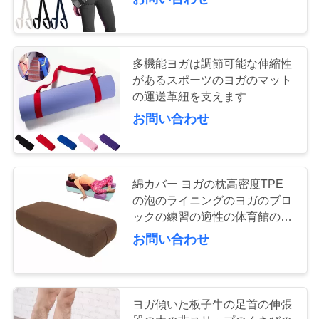
情
報
多機能ヨガは調節可能な伸縮性
会
があるスポーツのヨガのマット
の運送革紐を支えます
社
お問い合わせ
案
内
綿カバー ヨガの枕高密度TPE
の泡のライニングのヨガのブロ
品
ックの練習の適性の体育館の細
く
質
お問い合わせ
管
理
ヨガ傾いた板子牛の足首の伸張