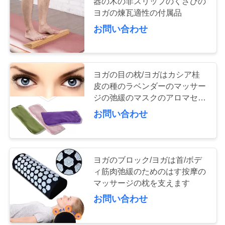
器の木の非スリップのくさびの
ヨガの煉瓦適性の付属品
お
お問い合わせ
問
い
ヨガの目の枕/ヨガはカシア桂
合
皮の種のラベンダーのマッサー
わ
ジの弛緩のマスクのアロマセラ
ピーを支えます
お問い合わせ
せ
見
ヨガのブロック/ヨガは首/ボデ
ィ筋肉弛緩のためのはす按摩の
積
マッサージの枕を支えます
依
お問い合わせ
頼