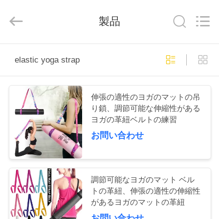
2020
-
2026
製品
Beijing
Global
Dowin
Technology
Co.,
ホ
Ltd.
elastic yoga strap
All
Rights
ー
Reserved.
ム
伸張の適性のヨガのマットの吊
り鎖、調節可能な伸縮性がある
ヨガの革紐ベルトの練習
製
お問い合わせ
品
企
調節可能なヨガのマット ベル
トの革紐、伸張の適性の伸縮性
業
があるヨガのマットの革紐
お問い合わせ