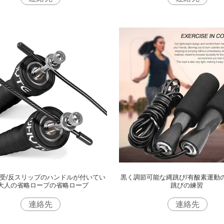
受/反スリップのハンドルが付いてい
黒く調節可能な縄跳び/有酸素運動
大人の省略ロープの省略ロープ
跳びの練習
連絡先
連絡先