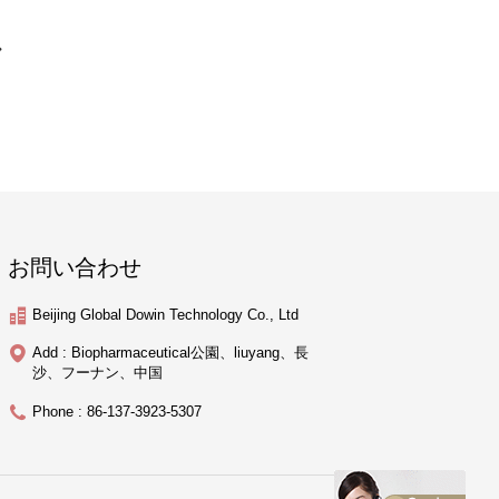
お問い合わせ
Beijing Global Dowin Technology Co., Ltd
Add : Biopharmaceutical公園、liuyang、長
沙、フーナン、中国
Phone : 86-137-3923-5307