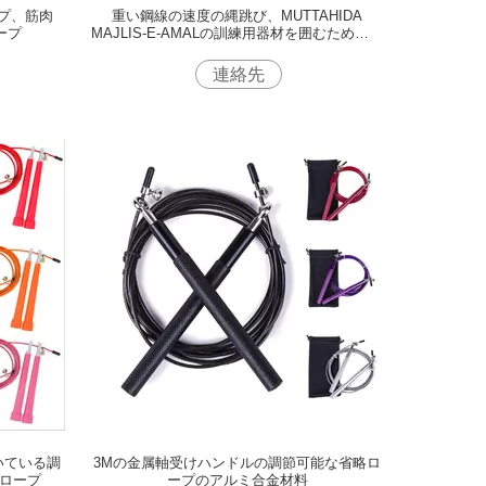
プ、筋肉
重い鋼線の速度の縄跳び、MUTTAHIDA
ープ
MAJLIS-E-AMALの訓練用器材を囲むための体
育館の省略ロープ
連絡先
いている調
3Mの金属軸受けハンドルの調節可能な省略ロ
略ロープ
ープのアルミ合金材料