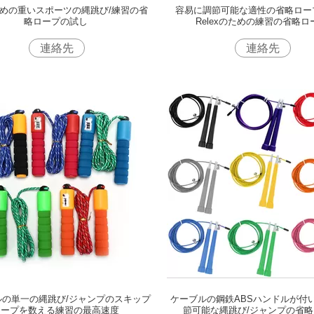
めの重いスポーツの縄跳び/練習の省
容易に調節可能な適性の省略ロー
略ロープの試し
Relexのための練習の省略ロ
連絡先
連絡先
ルの単一の縄跳び/ジャンプのスキップ
ケーブルの鋼鉄ABSハンドルが付
ロープを数える練習の最高速度
節可能な縄跳び/ジャンプの省